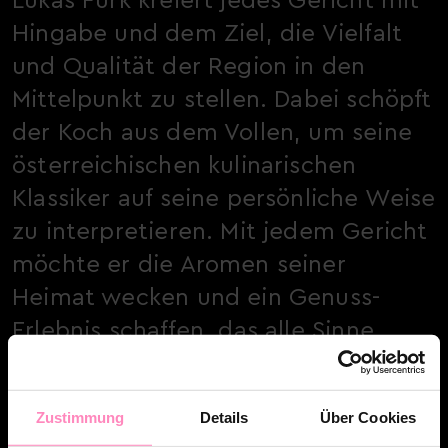
Lukas Fürk kreiert jedes Gericht mit
Hingabe und dem Ziel, die Vielfalt
und Qualität der Region in den
Mittelpunkt zu stellen. Dabei schöpft
der Koch aus dem Vollen, um seine
österreichischen kulinarischen
Klassiker auf seine persönliche Weise
zu interpretieren. Mit jedem Gericht
möchte er die Aromen seiner
Heimat wecken und ein Genuss-
Erlebnis schaffen, das alle Sinne
anspricht.
Zustimmung
Details
Über Cookies