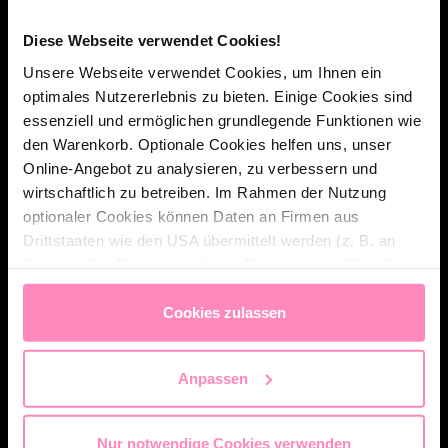
Diese Webseite verwendet Cookies!
DIE PERFEKTE
Unsere Webseite verwendet Cookies, um Ihnen ein
KOMBINATION AUS WEIN,
optimales Nutzererlebnis zu bieten. Einige Cookies sind
essenziell und ermöglichen grundlegende Funktionen wie
WASSER UND GENUSS
den Warenkorb. Optionale Cookies helfen uns, unser
Online-Angebot zu analysieren, zu verbessern und
Für Philipp Marko ist Wein weit mehr
wirtschaftlich zu betreiben. Im Rahmen der Nutzung
optionaler Cookies können Daten an Firmen aus
als nur eine Begleitung. Der in der
Drittstaaten wie den USA übermittelt werden (z. B. an
Region fest verwurzelte Sommelier
Google). Die Empfänger dieser Daten sind im EU-US
Data Privacy Framework (DPF) gelistet, dass ein
bietet seinen Gästen ausschließlich
angemessenes Datenschutzniveau gewährleistet. Sie
Cookies zulassen
handverlesene Trauben an, die er
können
alle Cookies akzeptieren
oder
nur notwendige
selbst schätzt und liebt, und kreiert
Cookies
zulassen. Ihre gewählte Einstellung können Sie
Anpassen
im Fußbereich dieser Website jederzeit aufrufen und
einzigartige Kombinationen aus
ändern.
Wein, Gerichten und Diamond
Nur notwendige Cookies verwenden