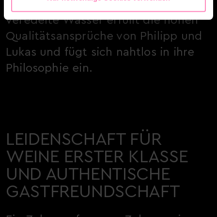
Mineralized Water. Das lokal
veredelte Wasser erfüllt die hohen
Qualitätsansprüche von Philipp und
Lukas und fügt sich nahtlos in ihre
Philosophie ein.
LEIDENSCHAFT FÜR
WEINE ERSTER KLASSE
UND AUTHENTISCHE
GASTFREUNDSCHAFT